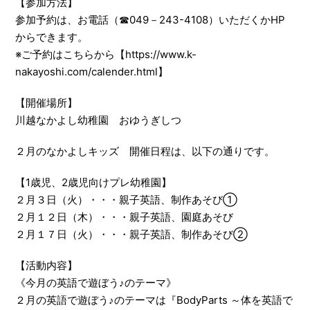
【参加方法】
参加予約は、お電話（☎049－243-4108）いただくかHP
からできます。
※ご予約は
こちらから【https://www.k-
nakayoshi.com/calender.html】
【開催場所】
川越なかよし幼稚園 おゆうぎしつ
２月のなかよしキッズ 開催日程は、以下の通りです。
【1歳児、2歳児向けプレ幼稚園】
２月３日（火）・・・親子英語、制作あそび①
２月１２日（木）・・・親子英語、園庭あそび
２月１７日（火）・・・親子英語、制作あそび②
【活動内容】
《今月の英語で遊ぼう♪のテーマ》
２月の英語で遊ぼう♪のテーマは『BodyParts ～体を英語で