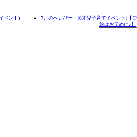
イベント)
7月のべぃびー (0才児子育てイベント)【
約はお早めに♪】