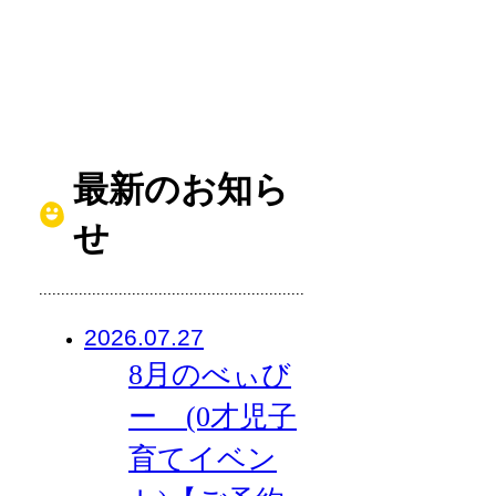
最新のお知ら
せ
2026.07.27
8月のべぃび
ー (0才児子
育てイベン