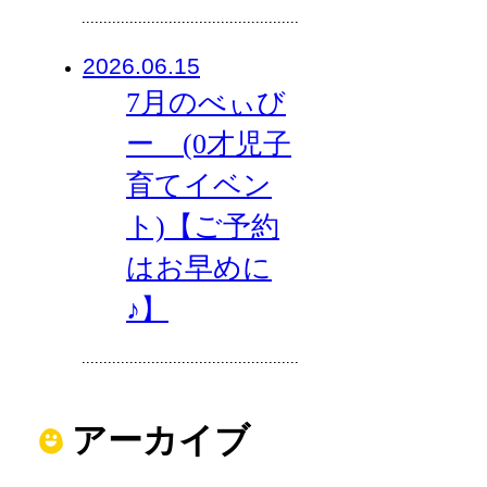
2026.06.15
7月のべぃび
ー (0才児子
育てイベン
ト)【ご予約
はお早めに
♪】
アーカイブ