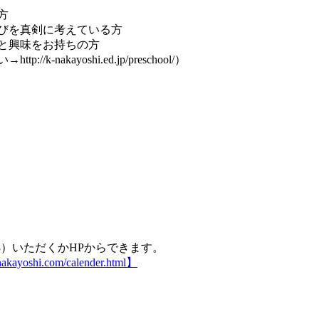
方
びを真剣に考えている方
と興味をお持ちの方
nakayoshi.ed.jp/preschool/）
108）いただくかHPからできます。
yoshi.com/calender.html】