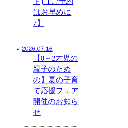
ト)【ご予約
はお早めに
♪】
2026.07.16
【0～2才児の
親子のため
の】夏の子育
て応援フェア
開催のお知ら
せ