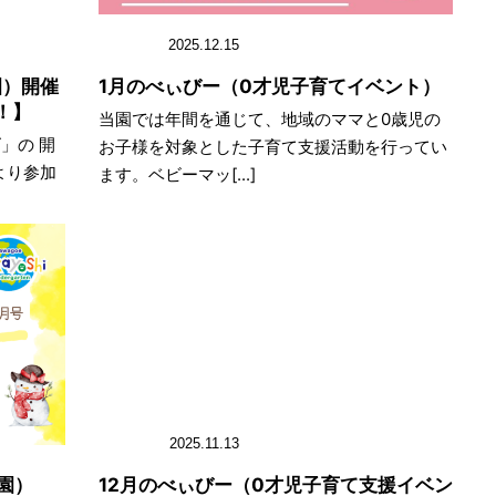
2025.12.15
園）開催
1月のべぃびー（0才児子育てイベント）
！】
当園では年間を通じて、地域のママと0歳児の
」の 開
お子様を対象とした子育て支援活動を行ってい
より参加
ます。ベビーマッ[...]
2025.11.13
稚園）
12月のべぃびー（0才児子育て支援イベン