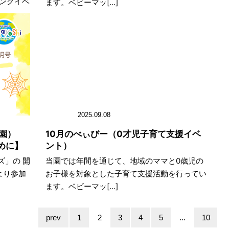
ングイベ
ます。ベビーマッ[...]
2025.09.08
稚園）
10月のべぃびー（0才児子育て支援イベ
めに】
ント）
ズ」の 開
当園では年間を通じて、地域のママと0歳児の
より参加
お子様を対象とした子育て支援活動を行ってい
ます。ベビーマッ[...]
prev
1
2
3
4
5
...
10
.